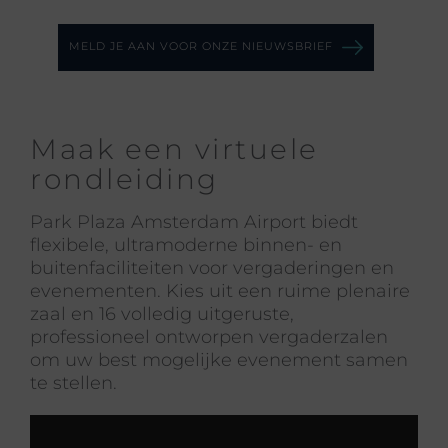
MELD JE AAN VOOR ONZE NIEUWSBRIEF
Maak een virtuele
rondleiding
Park Plaza Amsterdam Airport biedt
flexibele, ultramoderne binnen- en
buitenfaciliteiten voor vergaderingen en
evenementen. Kies uit een ruime plenaire
zaal en 16 volledig uitgeruste,
professioneel ontworpen vergaderzalen
om uw best mogelijke evenement samen
te stellen.