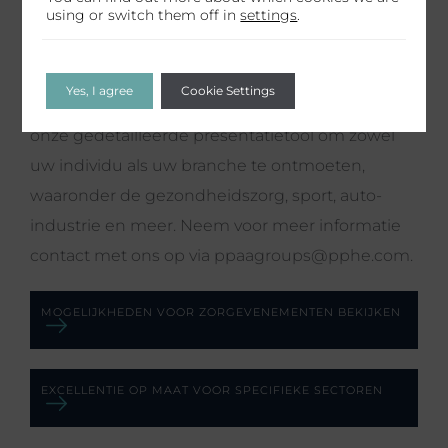
using or switch them off in
settings
.
Onze hotels bieden gepersonaliseerde
ervaringen die tegemoetkomen aan de unieke
Yes, I agree
Cookie Settings
behoeften van verschillende sectoren. Ontdek
onze gedetailleerde presentatietool om zowel
uw individu als uw branche te ontmoeten,
waaronder de gezondheidszorg, sport, auto-
industrie en meer. Neem voor meer informatie
contact met ons op via
ppaagroups@pphe.com
.
MOGELIJKHEDEN VOOR ZORGEVENEMENTEN BEKIJKEN
EXCELLENTIE OP MAAT VOOR SPECIFIEKE SECTOREN