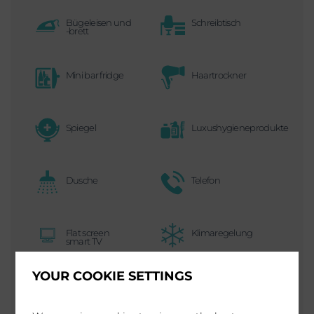
Bügeleisen und
Schreibtisch
-brett
Mini bar fridge
Haartrockner
Spiegel
Luxushygieneprodukte
Dusche
Telefon
Flat screen
Klimaregelung
smart TV
YOUR COOKIE SETTINGS
Kaffeemaschine
Kostenloses
und Teestation
WLAN