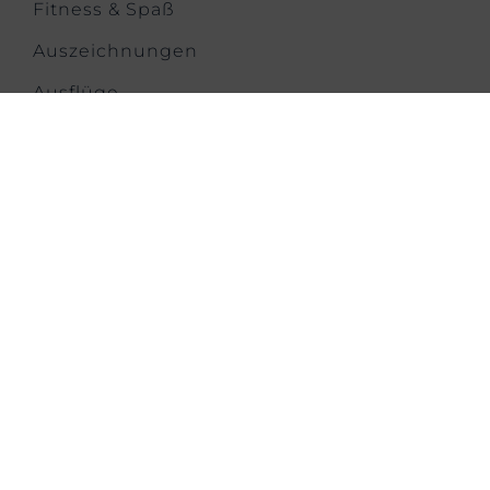
Fitness & Spaß
Auszeichnungen
Ausflüge
Kontakt
KONTAKT
Melbournestraat 1,
Lijnden,
Amsterdam Airport Schiphol,
1175 RM, Netherlands
T: +31 202 626871
E: ppaainfo@pphe.com