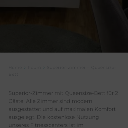
Home
Room
Superior-Zimmer – Queensize-
Bett
Superior-Zimmer mit Queensize-Bett für 2
Gäste. Alle Zimmer sind modern
ausgestattet und auf maximalen Komfort
ausgelegt. Die kostenlose Nutzung
unseres Fitnesscenters ist im